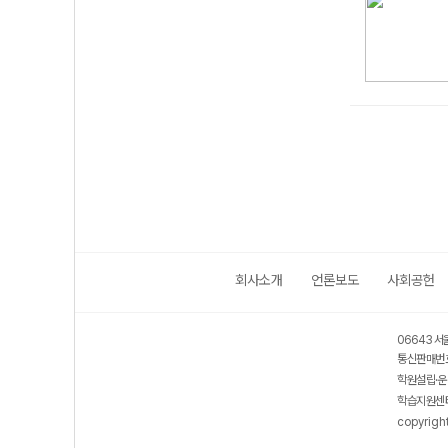
회사소개
언론보도
사회공헌
06643 서
통신판매번호
학원설립·운
학습지원센터
copyrigh