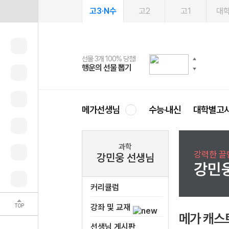
고3·N수
고2
고1
대
선물 3개 100% 당첨!
선물 100% 증정!
여름방학 스터디 캐시백
2027 러셀 단과
스마트러닝앱
메가패스
메가패스 수강생 무료혜택!
사회공헌 캠페인
행운의 선물 뽑기
메가스터디 X 올리브
메가런 썸머스쿨
강사 공개선발
설문 EVENT
3일 무료 체험권
메가클럽 멤버십
희망이룸 메가나눔
영
메가선생님
수능·내신
대학별고
과학
강력한 끌
강민웅 선생님
강민
커리큘럼
TOP
강좌 및 교재
메가 캐스
선생님 게시판