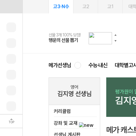
고3·N수
고2
고1
대
선물 3개 100% 당첨!
선물 100% 증정!
여름방학 스터디 캐시백
2027 러셀 단과
스마트러닝앱
메가패스
메가패스 수강생 무료혜택!
사회공헌 캠페인
행운의 선물 뽑기
메가스터디 X 올리브
메가런 썸머스쿨
강사 공개선발
설문 EVENT
3일 무료 체험권
메가클럽 멤버십
희망이룸 메가나눔
영
메가선생님
수능·내신
대학별고
영어
평가원이 
김지영 선생님
김지
커리큘럼
TOP
강좌 및 교재
메가 캐스
선생님 게시판