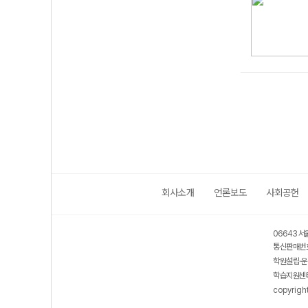
회사소개
언론보도
사회공헌
06643 서
통신판매번호
학원설립·운
학습지원센터
copyrigh