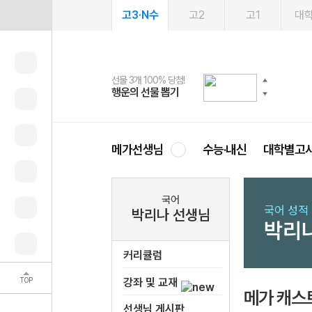
고3·N수
고2
고1
대
선물 3개 100% 당첨!
선물 100% 증정!
여름방학 스터디 캐시백
2027 러셀 단과
스마트러닝앱
메가패스
메가패스 수강생 무료혜택!
사회공헌 캠페인
행운의 선물 뽑기
메가스터디 X 올리브
메가런 썸머스쿨
강사 공개선발
설문 EVENT
3일 무료 체험권
메가클럽 멤버십
희망이룸 메가나눔
영
메가선생님
수능·내신
대학별고
국어
국어 성적
박리나 선생님
박리
커리큘럼
TOP
강좌 및 교재
메가 캐스
선생님 게시판