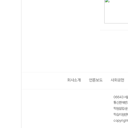
회사소개
언론보도
사회공헌
06643 서
통신판매번호
학원설립·운
학습지원센터
copyrigh