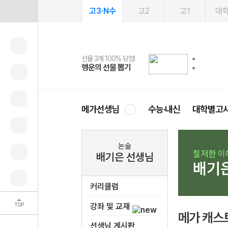
고3·N수
고2
고1
대
선물 3개 100% 당첨!
선물 100% 증정!
여름방학 스터디 캐시백
2027 러셀 단과
스마트러닝앱
메가패스
메가패스 수강생 무료혜택!
사회공헌 캠페인
행운의 선물 뽑기
메가스터디 X 올리브
메가런 썸머스쿨
강사 공개선발
설문 EVENT
3일 무료 체험권
메가클럽 멤버십
희망이룸 메가나눔
영
메가선생님
수능·내신
대학별고
논술
철저한 이
배기은 선생님
배기
커리큘럼
TOP
강좌 및 교재
메가 캐스
선생님 게시판