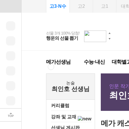
고3·N수
고2
고1
대
선물 3개 100% 당첨!
선물 100% 증정!
여름방학 스터디 캐시
2027 러셀 단과
스마트러닝앱
메가패스
메가패스 수강생 무료
사회공헌 캠페인
행운의 선물 뽑기
메가스터디 X 올리
강사 공개선발
설문 EVENT
3일 무료 체험권
희망이룸 메가나눔
백
혜택!
브영
메가런 썸머스쿨
메가클럽 멤버십
메가선생님
수능·내신
대학별
논술
인문 작
최인호 선생님
최인
커리큘럼
TOP
강좌 및 교재
메가 캐
선생님 게시판