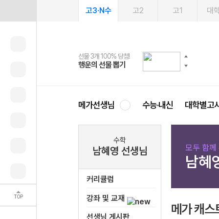
고3·N수
고2
고1
대
선물 3개 100% 당첨!
선물 100% 증정!
여름방학 스터디 캐시백
2027 러셀 단과
스마트러닝앱
메가패스
메가패스 수강생 무료혜택!
사회공헌 캠페인
행운의 선물 뽑기
메가스터디 X 올리브
메가런 썸머스쿨
강사 공개선발
설문 EVENT
3일 무료 체험권
메가클럽 멤버십
희망이룸 메가나눔
영
메가선생님
수능·내신
대학별고
수학
모두 함께
남혜영 선생님
남혜
커리큘럼
TOP
강좌 및 교재
메가 캐스
선생님 게시판