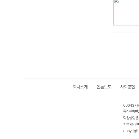
회사소개
언론보도
사회공헌
06643 서
통신판매번호
학원설립·운
학습지원센터
copyrigh