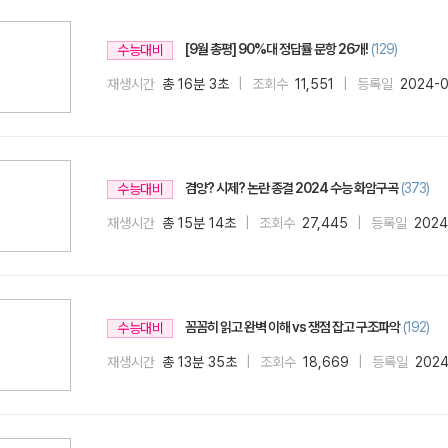
[9월 총평] 90%대 정답률 문항 26개!
(129)
수능대비
재생시간
총 16분 3초
조회수
11,551
등록일
2024-
겸양? 시제? 논란 종결 2024 수능 화암구곡
(373)
수능대비
재생시간
총 15분 14초
조회수
27,445
등록일
2024
꼼꼼히 읽고 완벽 이해 vs 쟁점 잡고 구조파악
(192)
수능대비
재생시간
총 13분 35초
조회수
18,669
등록일
2024