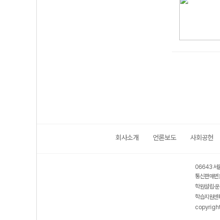
회사소개
언론보도
사회공헌
06643 서
통신판매번호
학원설립·운
학습지원센터
copyrigh