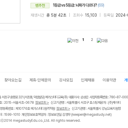
1등급 vs 5등급: 뇌파가 다르다?
(69)
쌤추천
재생시간
총 5분 42초
조회수
15,103
등록일
2024-
1
2
찾아오는길
제휴·단체문의
강사모집
인재채용
이용약관
개
울 서초구 효령로 321 (서초동, 덕원빌딩) 메가스터디교육(주) 대표이사 : 손성은 사업자등록번호 : 780-87-00
 : 2015-서울서초-0678
정보조회 >
신고기관명 : 서울특별시 서초구 호스팅제공자 : (주)케이티
영등록번호 : 제10176호 메가스터디원격학원
정보조회 >
신고기관명 : 서울특별시 강남교육지원청
 : 1599-1010 개인정보보호책임자 : 정보보안실 김영무
(keeper@megastudy.net)
tⓒ2014 megastudyEdu.co.,Ltd. All rights reserved.