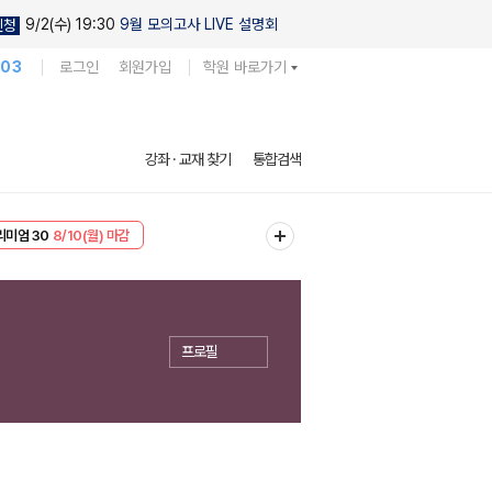
9/2(수) 19:30
9월 모의고사 LIVE 설명회
신청
103
로그인
회원가입
학원 바로가기
강좌 · 교재 찾기
통합검색
리미엄 30
8/10(월) 마감
EVENT
8/10(월) 마감
프로필