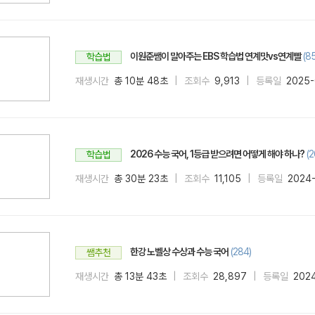
이원준쌤이 말아주는 EBS 학습법 연계맛vs연계빨
(85
학습법
재생시간
총 10분 48초
조회수
9,913
등록일
2025-
2026 수능 국어, 1등급 받으려면 어떻게 해야 하나?
(2
학습법
재생시간
총 30분 23초
조회수
11,105
등록일
2024-
한강 노벨상 수상과 수능 국어
(284)
쌤추천
재생시간
총 13분 43초
조회수
28,897
등록일
2024