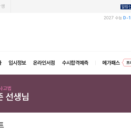
학생
알람
2027 수능
D-
프
사
입시정보
온라인서점
수시합격예측
메가패스
사고법
준 선생님
트