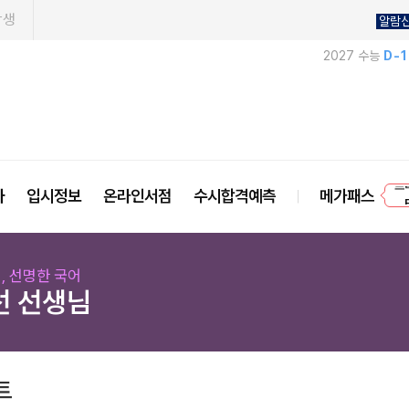
학생
알람
2027 수능
D-
프
사
입시정보
온라인서점
수시합격예측
메가패스
, 선명한 국어
선 선생님
트