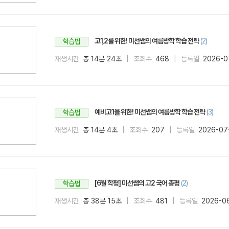
고1,2를 위한! 미선쌤의 여름방학 학습 전략
(2)
학습법
재생시간
총 14분 24초
조회수
468
등록일
2026-0
예비고1을 위한! 미선쌤의 여름방학 학습 전략
(3)
학습법
재생시간
총 14분 4초
조회수
207
등록일
2026-07
[6월 학평] 미선쌤의 고2 국어 총평
(2)
학습법
재생시간
총 38분 15초
조회수
481
등록일
2026-0