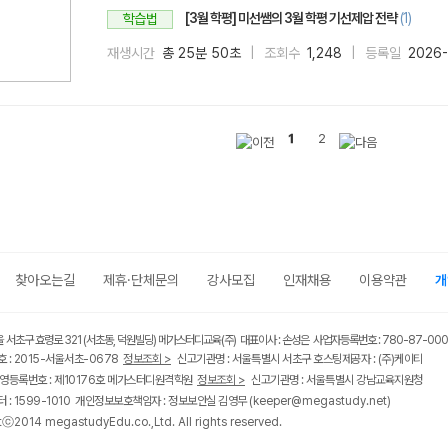
[3월 학평] 미선쌤의 3월 학평 기선제압 전략
(1)
학습법
재생시간
총 25분 50초
조회수
1,248
등록일
2026-
1
2
찾아오는길
제휴·단체문의
강사모집
인재채용
이용약관
개
울 서초구 효령로 321 (서초동, 덕원빌딩) 메가스터디교육(주) 대표이사 : 손성은 사업자등록번호 : 780-87-00
 : 2015-서울서초-0678
정보조회 >
신고기관명 : 서울특별시 서초구 호스팅제공자 : (주)케이티
영등록번호 : 제10176호 메가스터디원격학원
정보조회 >
신고기관명 : 서울특별시 강남교육지원청
 : 1599-1010 개인정보보호책임자 : 정보보안실 김영무
(keeper@megastudy.net)
tⓒ2014 megastudyEdu.co.,Ltd. All rights reserved.