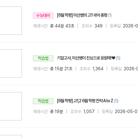
[6월 학평] 미선쌤의 고1 국어 총평
(1)
수능대비
재생시간
총 44분 43초
조회수
349
등록일
2026-
기말고사, 미선쌤이 진심으로 응원해!♥
(5)
학습법
재생시간
총 15분 21초
조회수
1,364
등록일
2026-
[6월 학평] 고1,2 6월 학평 전략 A to Z
(5)
학습법
재생시간
총 19분
조회수
1,057
등록일
2026-05-0