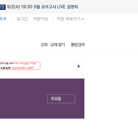
9/2(수) 19:30
9월 모의고사 LIVE 설명회
신청
104
로그인
회원가입
학원 바로가기
강좌 · 교재 찾기
통합검색
리미엄 30
8/10(월) 마감
EVENT
8/10(월) 마감
프로필