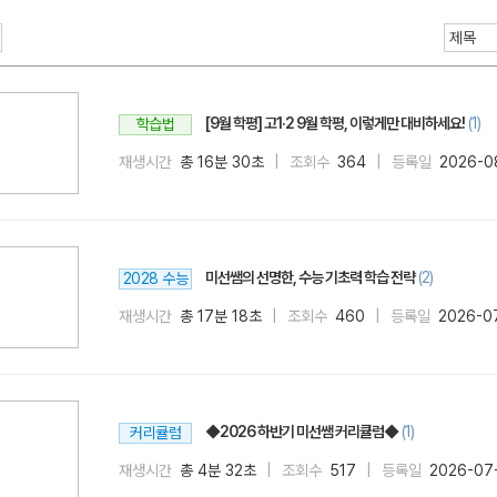
[9월 학평] 고1·2 9월 학평, 이렇게만 대비하세요!
(1)
학습법
재생시간
총 16분 30초
조회수
364
등록일
2026-0
메가스터디
미선쌤의 선명한, 수능 기초력 학습 전략
(2)
2028 수능
재생시간
총 17분 18초
조회수
460
등록일
2026-0
◆2026 하반기 미선쌤 커리큘럼◆
(1)
커리큘럼
재생시간
총 4분 32초
조회수
517
등록일
2026-07