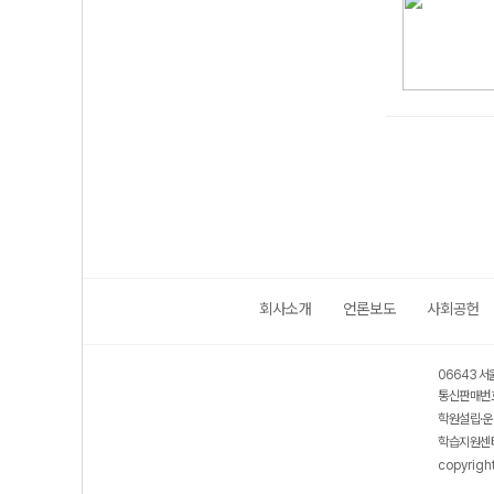
회사소개
언론보도
사회공헌
06643 서
통신판매번호
학원설립·운
학습지원센터
copyrigh