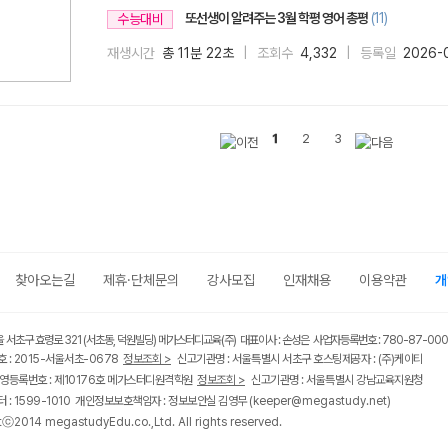
또선생이 알려주는 3월 학평 영어 총평
(11)
수능대비
재생시간
총 11분 22초
조회수
4,332
등록일
2026-
1
2
3
찾아오는길
제휴·단체문의
강사모집
인재채용
이용약관
개
울 서초구 효령로 321 (서초동, 덕원빌딩) 메가스터디교육(주) 대표이사 : 손성은 사업자등록번호 : 780-87-00
 : 2015-서울서초-0678
정보조회 >
신고기관명 : 서울특별시 서초구 호스팅제공자 : (주)케이티
영등록번호 : 제10176호 메가스터디원격학원
정보조회 >
신고기관명 : 서울특별시 강남교육지원청
 : 1599-1010 개인정보보호책임자 : 정보보안실 김영무
(keeper@megastudy.net)
tⓒ2014 megastudyEdu.co.,Ltd. All rights reserved.