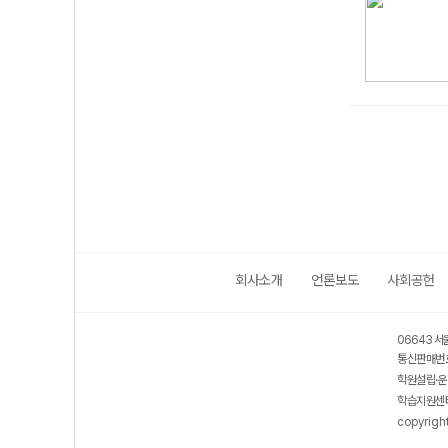
회사소개
언론보도
사회공헌
06643 서
통신판매번호
학원설립·운
학습지원센터
copyrigh