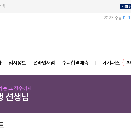
학생
알람
2027 수능
D-
프
사
입시정보
온라인서점
수시합격예측
메가패스
라는 그 점수까지
생 선생님
트