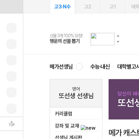
고3·N수
고2
고1
대
선물 3개 100% 당첨!
선물 100% 증정!
여름방학 스터디 캐시백
2027 러셀 단과
스마트러닝앱
메가패스
메가패스 수강생 무료혜택!
사회공헌 캠페인
행운의 선물 뽑기
메가스터디 X 올리브
메가런 썸머스쿨
강사 공개선발
설문 EVENT
3일 무료 체험권
메가클럽 멤버십
희망이룸 메가나눔
영
메가선생님
수능·내신
대학별고
영어
당신이 바
또선생 선생님
또선
커리큘럼
TOP
강좌 및 교재
메가 캐스
선생님 게시판