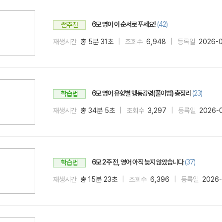
6모 영어 이 순서로 푸세요!
(42)
쌤추천
재생시간
총 5분 31초
조회수
6,948
등록일
2026-
6모 영어 유형별 행동강령(풀이법) 총정리
(23)
학습법
재생시간
총 34분 5초
조회수
3,297
등록일
2026-
6모 2주 전, 영어 아직 늦지 않았습니다
(37)
학습법
재생시간
총 15분 23초
조회수
6,396
등록일
2026