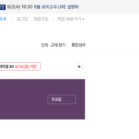
9/2(수) 19:30
9월 모의고사 LIVE 설명회
신청
104
로그인
회원가입
학원 바로가기
강좌 · 교재 찾기
통합검색
리미엄 30
8/10(월) 마감
EVENT
8/10(월) 마감
프로필