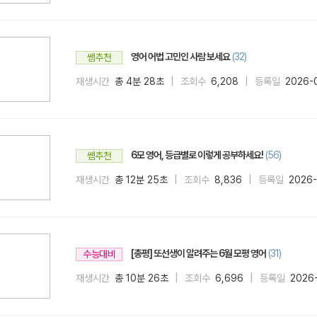
영어 어법 고민인 사람 보세요
(32)
쌤추천
재생시간
총 4분 28초
조회수
6,208
등록일
2026-
6모 영어, 등급별로 이렇게 공부하세요!
(56)
쌤추천
재생시간
총 12분 25초
조회수
8,836
등록일
2026-
[총평] 또선생이 알려주는 6월 모평 영어
(31)
수능대비
재생시간
총 10분 26초
조회수
6,696
등록일
2026