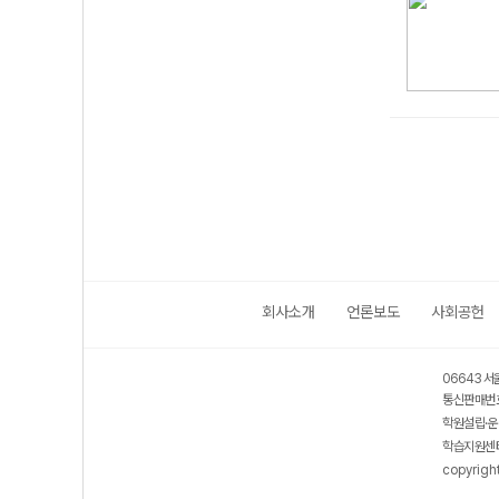
회사소개
언론보도
사회공헌
06643 서
통신판매번호
학원설립·운
학습지원센터
copyrigh