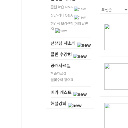
클린 학습 Q&A
상담·기타 Q&A
현강생 보강신청(이외 답변
X)
선생님 새소식
클린 수강평
공개자료실
학습자료실
불꽃수학 정오표
메가 캐스트
해설강의