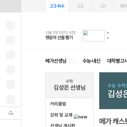
고3·N수
고2
고1
대
선물 3개 100% 당첨!
선물 100% 증정!
여름방학 스터디 캐시백
2027 러셀 단과
스마트러닝앱
메가패스
메가패스 수강생 무료혜택!
사회공헌 캠페인
행운의 선물 뽑기
메가스터디 X 올리브
메가런 썸머스쿨
강사 공개선발
설문 EVENT
3일 무료 체험권
메가클럽 멤버십
희망이룸 메가나눔
영
메가선생님
수능·내신
대학별고
수학
수능 수학
김성은 선생님
김성
커리큘럼
TOP
강좌 및 교재
메가 캐스
선생님 게시판