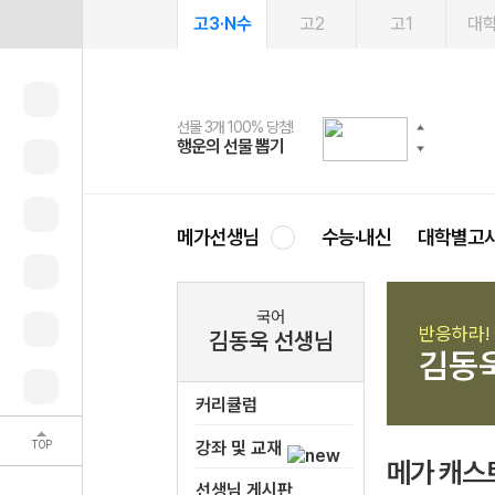
고3·N수
고2
고1
대
선물 3개 100% 당첨!
선물 100% 증정!
여름방학 스터디 캐시백
2027 러셀 단과
스마트러닝앱
메가패스
메가패스 수강생 무료혜택!
사회공헌 캠페인
행운의 선물 뽑기
메가스터디 X 올리브
메가런 썸머스쿨
강사 공개선발
설문 EVENT
3일 무료 체험권
메가클럽 멤버십
희망이룸 메가나눔
영
메가선생님
수능·내신
대학별고
국어
반응하라! 
김동욱 선생님
김동
커리큘럼
TOP
강좌 및 교재
메가 캐스
선생님 게시판