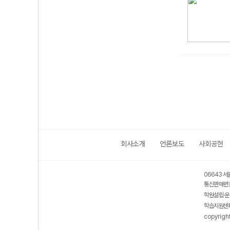
회사소개
언론보도
사회공헌
06643 서
통신판매번호
학원설립·운
학습지원센터
copyrigh