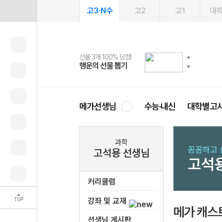
고3·N수
고2
고1
대
선물 3개 100% 당첨!
선물 100% 증정!
여름방학 스터디 캐시백
2027 러셀 단과
스마트러닝앱
메가패스
메가패스 수강생 무료혜택!
사회공헌 캠페인
행운의 선물 뽑기
메가스터디 X 올리브
메가런 썸머스쿨
강사 공개선발
설문 EVENT
3일 무료 체험권
메가클럽 멤버십
희망이룸 메가나눔
영
메가선생님
수능·내신
대학별고
과학
꼼꼼하고 
고석용 선생님
고석
커리큘럼
TOP
강좌 및 교재
메가 캐스
선생님 게시판