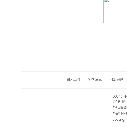
회사소개
언론보도
사회공헌
06643 서
통신판매번호
학원설립·운
학습지원센터
copyrigh