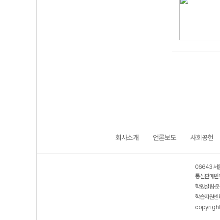
회사소개
언론보도
사회공헌
06643 서
통신판매번호
학원설립·운
학습지원센터
copyrigh