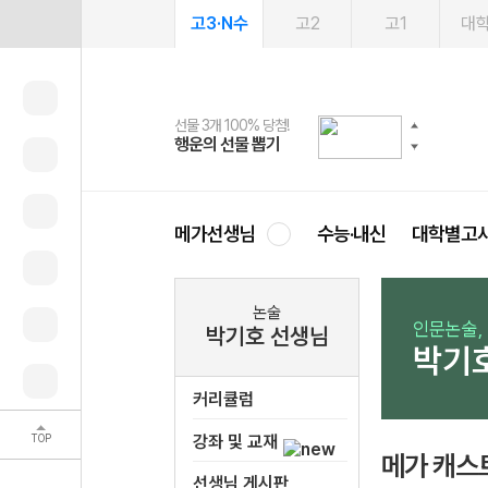
고3·N수
고2
고1
대
선물 3개 100% 당첨!
선물 100% 증정!
2027 러셀 단과
스마트러닝앱
메가패스
메가패스 수강생 무료혜택!
사회공헌 캠페인
행운의 선물 뽑기
메가스터디 X 올리브
강사 공개선발
설문 EVENT
3일 무료 체험권
메가클럽 멤버십
희망이룸 메가나눔
영
메가선생님
수능·내신
대학별고
논술
인문논술,
박기호 선생님
박기
커리큘럼
TOP
강좌 및 교재
메가 캐스
선생님 게시판