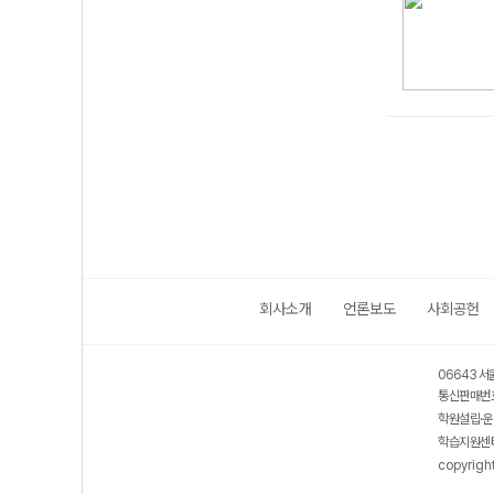
회사소개
언론보도
사회공헌
06643 서
통신판매번호
학원설립·운
학습지원센터
copyrigh