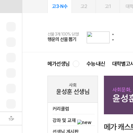
고3·N수
고2
고1
대
선물 3개 100% 당첨!
선물 100% 증정!
여름방학 스터디 캐시백
2027 러셀 단과
스마트러닝앱
메가패스
메가패스 수강생 무료혜택!
사회공헌 캠페인
행운의 선물 뽑기
메가스터디 X 올리브
메가런 썸머스쿨
강사 공개선발
설문 EVENT
3일 무료 체험권
메가클럽 멤버십
희망이룸 메가나눔
영
메가선생님
수능·내신
대학별고
사회
사회문화,
윤성훈 선생님
윤성
커리큘럼
TOP
강좌 및 교재
메가 캐스
선생님 게시판