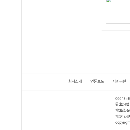
회사소개
언론보도
사회공헌
06643 서
통신판매번호
학원설립·운
학습지원센터
copyrigh