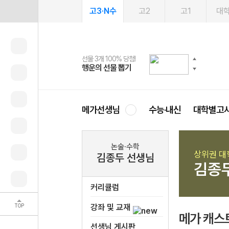
고3·N수
고2
고1
대
선물 3개 100% 당첨!
선물 100% 증정!
여름방학 스터디 캐시백
2027 러셀 단과
스마트러닝앱
메가패스
메가패스 수강생 무료혜택!
사회공헌 캠페인
행운의 선물 뽑기
메가스터디 X 올리브
메가런 썸머스쿨
강사 공개선발
설문 EVENT
3일 무료 체험권
메가클럽 멤버십
희망이룸 메가나눔
영
메가선생님
수능·내신
대학별고
논술·수학
상위권 대
김종두 선생님
김종
커리큘럼
TOP
강좌 및 교재
메가 캐스
선생님 게시판