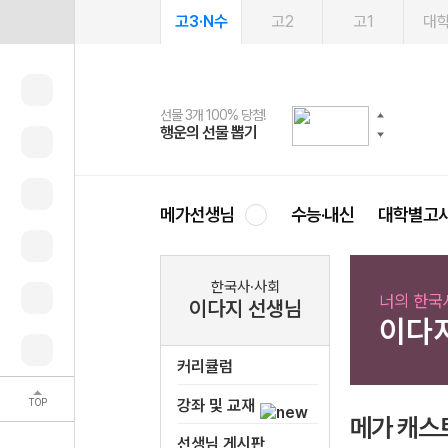
고3·N수
고2
고1
대
선물 3개 100% 당첨!
선물 100% 증정!
여름방학 스터디 캐시백
2027 러셀 단과
스마트러닝앱
메가패스
메가패스 수강생 무료혜택!
사회공헌 캠페인
행운의 선물 뽑기
메가스터디 X 올리브
메가런 썸머스쿨
강사 공개선발
설문 EVENT
3일 무료 체험권
메가클럽 멤버십
희망이룸 메가나눔
영
메가선생님
수능·내신
대학별고
한국사·사회
너의 한국
이다지 선생님
이다
커리큘럼
TOP
강좌 및 교재
메가 캐스
선생님 게시판