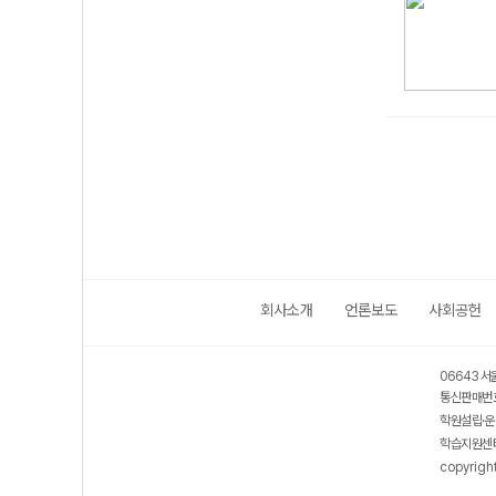
회사소개
언론보도
사회공헌
06643 서
통신판매번호
학원설립·운
학습지원센터
copyrigh