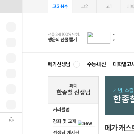
고3·N수
고2
고1
대
선물 3개 100% 당첨!
선물 100% 증정!
여름방학 스터디 캐시백
2027 러셀 단과
스마트러닝앱
메가패스
메가패스 수강생 무료혜택!
사회공헌 캠페인
행운의 선물 뽑기
메가스터디 X 올리브
메가런 썸머스쿨
강사 공개선발
설문 EVENT
3일 무료 체험권
메가클럽 멤버십
희망이룸 메가나눔
영
메가선생님
수능·내신
대학별고
과학
개념, 스킬
한종철 선생님
한종
커리큘럼
TOP
강좌 및 교재
메가 캐스
선생님 게시판