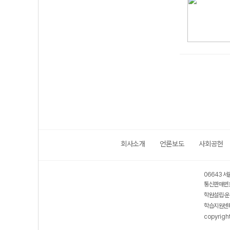
회사소개
언론보도
사회공헌
06643 서
통신판매번호
학원설립·운
학습지원센터
copyrigh