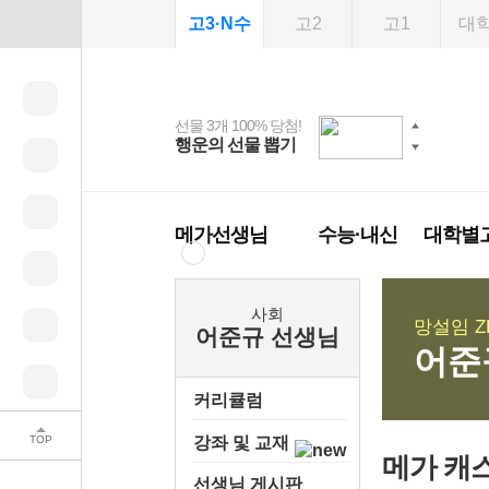
고3·N수
고2
고1
대
선물 3개 100% 당첨!
선물 100% 증정!
여름방학 스터디 캐시
2027 러셀 단과
스마트러닝앱
메가패스
메가패스 수강생 무료
사회공헌 캠페인
행운의 선물 뽑기
메가스터디 X 올리
강사 공개선발
설문 EVENT
3일 무료 체험권
희망이룸 메가나눔
백
혜택!
브영
메가런 썸머스쿨
메가클럽 멤버십
메가선생님
수능·내신
대학별
사회
망설임 Z
어준규 선생님
어준
커리큘럼
TOP
강좌 및 교재
메가 캐
선생님 게시판