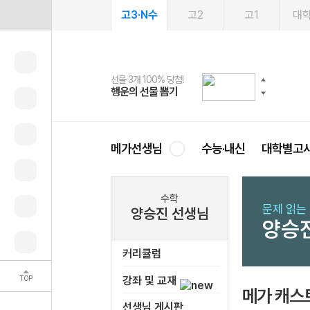
고3·N수
고2
고1
대
선물 3개 100% 당첨!
선물 100% 증정!
여름방학 스터디 캐시백
2027 러셀 단과
스마트러닝앱
메가패스
메가패스 수강생 무료혜택!
사회공헌 캠페인
행운의 선물 뽑기
메가스터디 X 올리브
메가런 썸머스쿨
강사 공개선발
설문 EVENT
3일 무료 체험권
메가클럽 멤버십
희망이룸 메가나눔
영
메가선생님
수능·내신
대학별고
수학
문제 읽는
양승진 선생님
양승
커리큘럼
TOP
강좌 및 교재
메가 캐스
선생님 게시판