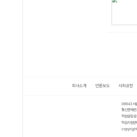
회사소개
언론보도
사회공헌
06643 서
통신판매번호
학원설립·운
학습지원센터
copyrigh