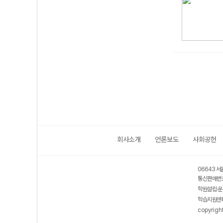
회사소개
언론보도
사회공헌
06643 서
통신판매번호
학원설립·운
학습지원센터
copyrigh