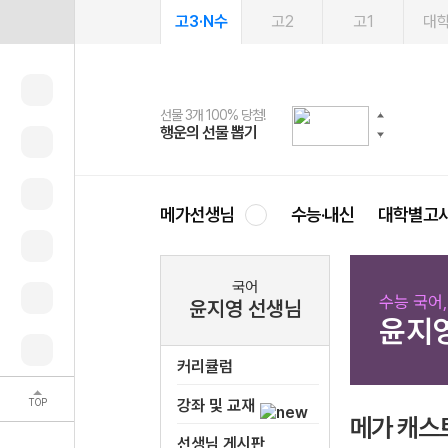
고3·N수
고2
고1
대
선물 3개 100% 당첨!
선물 100% 증정!
2027 러셀 단과
스마트러닝앱
메가패스
메가패스 수강생 무료혜택!
사회공헌 캠페인
행운의 선물 뽑기
메가스터디 X 올리브
강사 공개선발
설문 EVENT
3일 무료 체험권
메가클럽 멤버십
희망이룸 메가나눔
영
메가선생님
수능·내신
대학별고
국어
수능 국어,
윤지영 선생님
윤지
커리큘럼
TOP
강좌 및 교재
메가 캐스
선생님 게시판