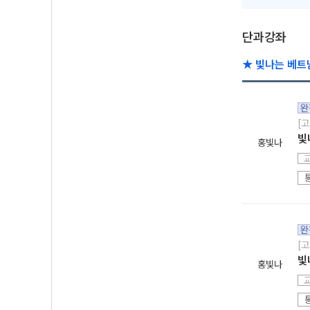
단과강좌
★ 빛나는 베트
완
[
빛
홍빛나
완
[고
빛
홍빛나