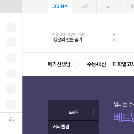
고3·N수
고2
고1
대
메가패스 수강생 무료혜택!
여름방학 스터디 캐시백
선물 3개 100% 당첨!
선물 100% 증정!
2027 러셀 단과
사회공헌 캠페인
스마트러닝앱
메가패스
메가스터디 X 올리브
희망이룸 메가나눔
행운의 선물 뽑기
메가런 썸머스쿨
메가클럽 멤버십
3일 무료 체험권
강사 공개선발
설문 EVENT
영
메가선생님
수능·내신
대학별고
빛나는 수
프로필
베트
TOP
커리큘럼