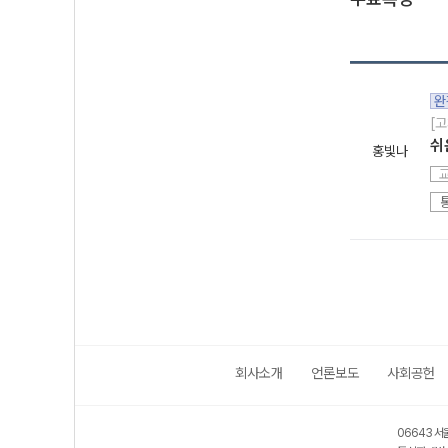
완
[고
쉬
홍빛나
회사소개
언론보도
사회공헌
06643 서