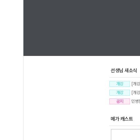
1
2
선생님 새소식
개강
[개
개강
[개
공지
민병
메가 캐스트