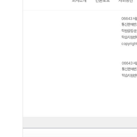
회사소개
언론보도
사회공헌
06643 서
통신판매번호
학원설립·운
학습지원센터
copyrigh
06643 서
통신판매번호
학습지원센터