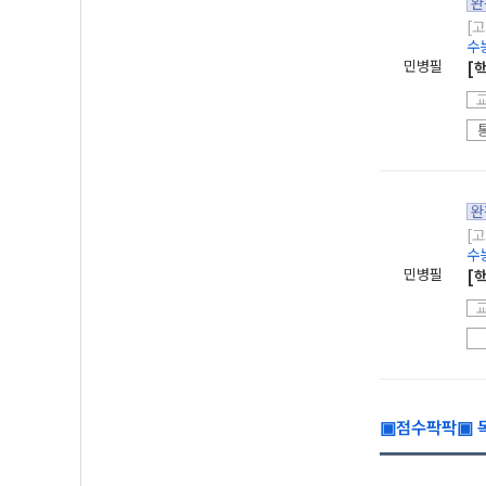
완
[고
수
민병필
[
완
[고
수
민병필
[
▣점수팍팍▣ 독