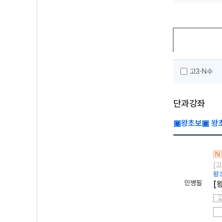
고3·N수
단과강좌
▣왕초보▣ 왕초
N
[고
왕
민병필
[