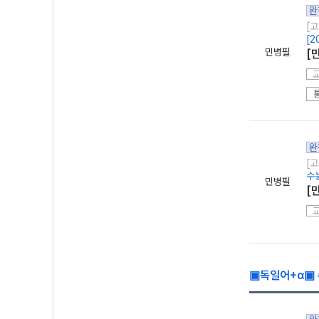
완
[고
[2
민병필
[
완
[고
수
민병필
[
▣독일어+α▣ 