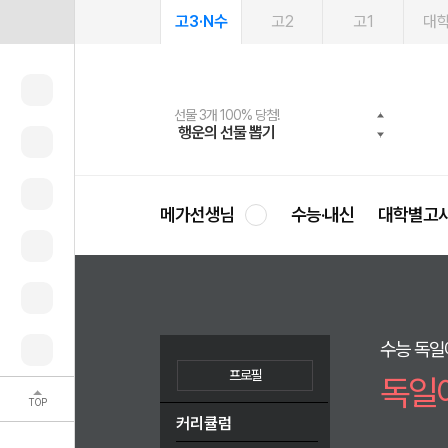
고3·N수
고2
고1
대
메가패스 수강생 무료혜택!
여름방학 스터디 캐시백
선물 3개 100% 당첨!
선물 100% 증정!
2027 러셀 단과
사회공헌 캠페인
스마트러닝앱
메가패스
메가스터디 X 올리브
희망이룸 메가나눔
행운의 선물 뽑기
메가런 썸머스쿨
메가클럽 멤버십
3일 무료 체험권
강사 공개선발
설문 EVENT
영
메가선생님
수능·내신
대학별고
수능 독일
프로필
독일
TOP
커리큘럼