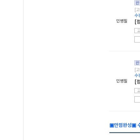
완
[고
수
민병필
[
완
[고
수
민병필
[
▣만점완성▣ 수