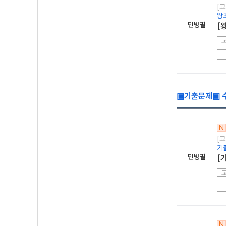
[고
왕
민병필
[
▣기출문제▣ 수
N
[고
기
민병필
[
N