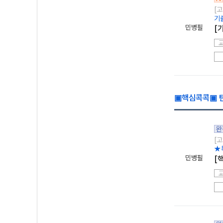
[고
기
민병필
[
▣핵심콕콕▣ 탄
완
[고
★
민병필
[