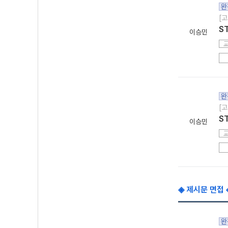
완
[고
S
이승민
완
[고
S
이승민
◈ 제시문 면접 
완