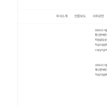
회사소개
언론보도
사회공헌
06643 서
통신판매번호
학원설립·운
학습지원센터
copyrigh
06643 서
통신판매번호
학습지원센터