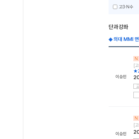
고3·N수
단과강좌
◈ 의대 MMI 
N
[고
★
이승민
2
N
[고
2
이승민