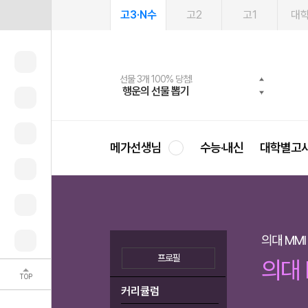
고3·N수
고2
고1
대
메가패스 수강생 무료혜택!
여름방학 스터디 캐시백
선물 3개 100% 당첨!
선물 100% 증정!
2027 러셀 단과
사회공헌 캠페인
스마트러닝앱
메가패스
메가스터디 X 올리브
희망이룸 메가나눔
행운의 선물 뽑기
메가런 썸머스쿨
메가클럽 멤버십
3일 무료 체험권
강사 공개선발
설문 EVENT
영
메가선생님
수능·내신
대학별고
의대 MM
프로필
의대 
TOP
커리큘럼