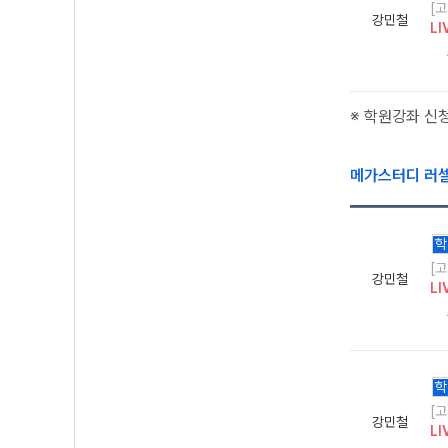
[
강민철
LI
※ 학원강좌 신
메가스터디 러
학
[
강민철
LI
학
[
강민철
LI