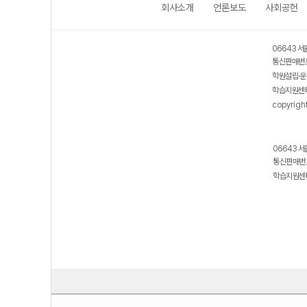
회사소개
언론보도
사회공헌
06643 서
통신판매번호
학원설립·운
학습지원센터
copyrigh
06643 서
통신판매번호
학습지원센터