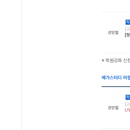
학
[
강민철
[
※ 학원강좌 신
메가스터디 러
학
[
강민철
LI