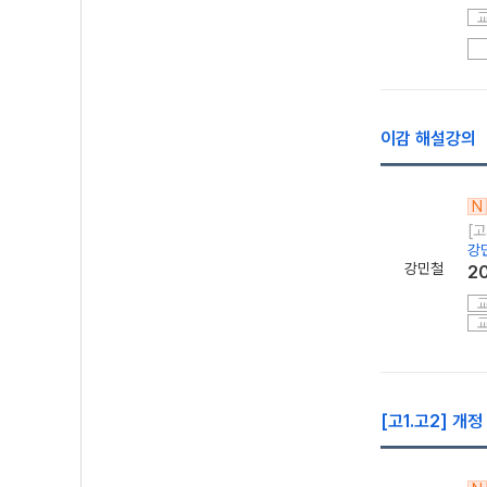
이감 해설강의
N
[
강
강민철
2
[고1.고2] 개