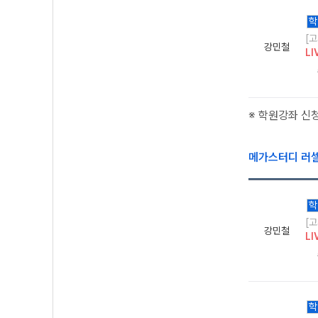
학
[
강민철
LI
※ 학원강좌 신
메가스터디 러
학
[
강민철
LI
학