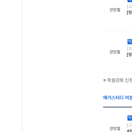
[
강민철
[정
학
[
강민철
[정
※ 학원강좌 신
메가스터디 러
학
[
강민철
※