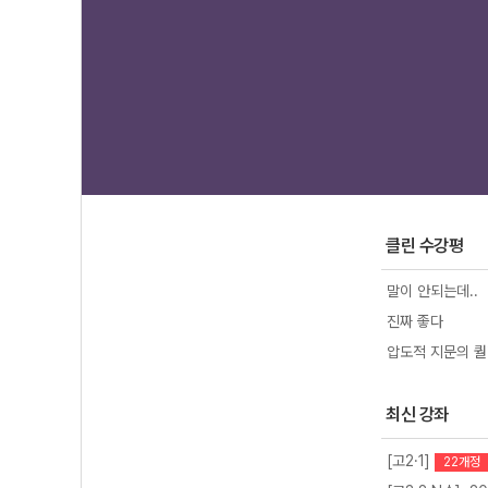
1
2
클린 수강평
말이 안되는데..
진짜 좋다
압도적 지문의 퀄
최신 강좌
[고2·1]
22개정