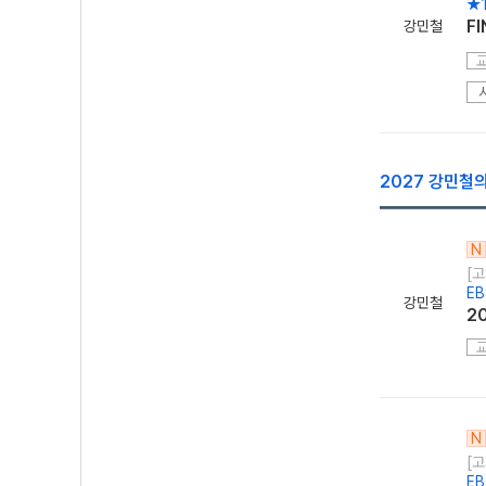
★
F
강민철
2027 강민철의
N
[고
E
강민철
2
N
[고
E