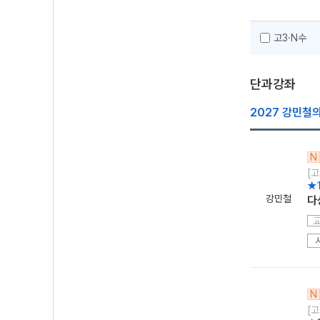
고3·N수
단과강좌
2027 강민철
N
[고
★
강민철
다
N
[고