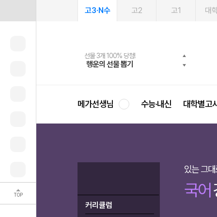
고3·N수
고2
고1
대
메가패스 수강생 무료혜택!
여름방학 스터디 캐시백
선물 3개 100% 당첨!
선물 100% 증정!
2027 러셀 단과
사회공헌 캠페인
스마트러닝앱
메가패스
메가스터디 X 올리브
희망이룸 메가나눔
행운의 선물 뽑기
메가런 썸머스쿨
메가클럽 멤버십
3일 무료 체험권
강사 공개선발
설문 EVENT
영
메가선생님
수능·내신
대학별고
있는 그대
국어
TOP
커리큘럼