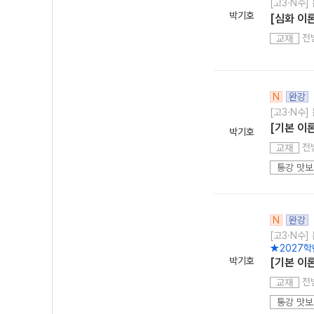
[고3·N수]
박기호
[심화 이
전
교재
N
완강
[고3·N수]
[기본 이론
박기호
전
교재
통강 맛
N
완강
[고3·N수]
★2027학
박기호
[기본 이론
전
교재
통강 맛