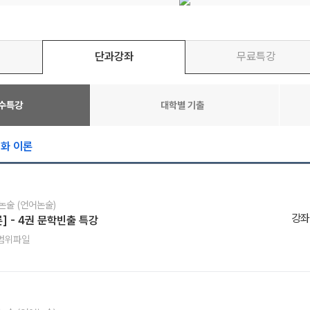
단과강좌
무료특강
필수특강
대학별 기출
심화 이론
 논술 (언어논술)
1
강좌
] - 4권 문학빈출 특강
범위파일