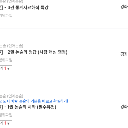
 논술 (언어논술)
강좌
론] - 3권 통계자료해석 특강
범위파일
 논술 (언어논술)
] - 2권 논술의 정답 (사탐 핵심 쟁점)
강좌
범위파일
보기
1
▼
 논술 (언어논술)
년도 대비★ 논술의 기본을 빠르고 확실하게!
강좌
] - 1권 논술의 시작 (필수유형)
범위파일
보기
1
▼