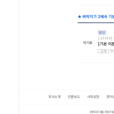
★ 벼락치기 2배속 기
완강
[고3·N수]
박기호
[기본 이
전
교재
회사소개
언론보도
사회공헌
찾아
06643 서울 서초구 효