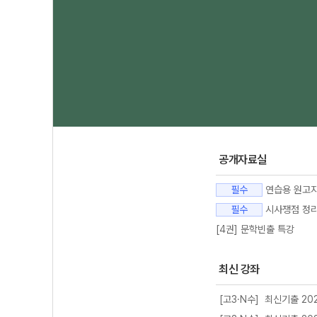
공개자료실
필수
연습용 원고지
필수
시사쟁점 정리 
[4권] 문학빈출 특강
최신 강좌
[고3·N수] 최신기출 202