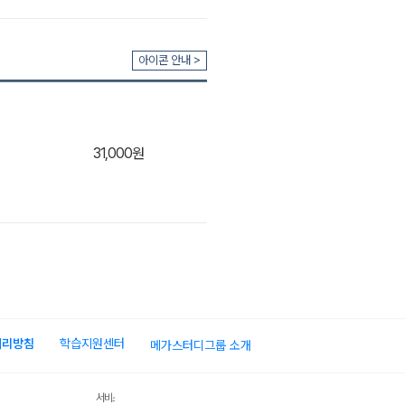
장바구
아이콘 안내 >
31,000원
장바구
처리방침
학습지원센터
메가스터디그룹 소개
장바구
서비스 가입사실 확인