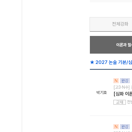
전체강좌
이론과 
★ 2027 논술 기본/
N
완강
[고3·N수]
박기호
[심화 이론
전
교재
N
완강