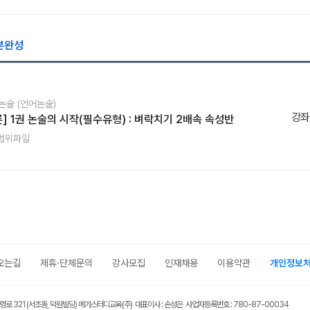
본완성
 논술 (언어논술)
강좌
론] 1권 논술의 시작(필수유형) : 벼락치기 2배속 속성반
범위파일
오는길
제휴·단체문의
강사모집
인재채용
이용약관
개인정보
령로 321 (서초동, 덕원빌딩) 메가스터디교육(주) 대표이사 : 손성은 사업자등록번호 : 780-87-00034