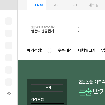
고3·N수
고2
고1
대학생
메가패스 수강생 무료혜택!
여름방학 스터디 캐시백
선물 3개 100% 당첨!
선물 100% 증정!
2027 러셀 단과
사회공헌 캠페인
스마트러닝앱
메가패스
메가스터디 X 올리브
희망이룸 메가나눔
행운의 선물 뽑기
메가런 썸머스쿨
메가클럽 멤버십
3일 무료 체험권
강사 공개선발
설문 EVENT
영
메가선생님
수능·내신
대학별고사
입
인문논술, 매트
프로필
논술
박기
TOP
커리큘럼