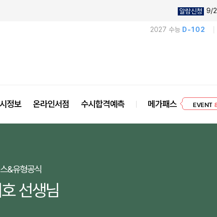
9/2
알람신청
2027 수능
D-102
프리미엄 30
시정보
온라인서점
수시합격예측
메가패스
EVENT
릭스&유형공식
호 선생님