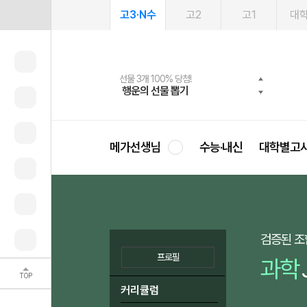
고3·N수
고2
고1
대
메가패스 수강생 무료혜택!
여름방학 스터디 캐시백
선물 3개 100% 당첨!
선물 100% 증정!
2027 러셀 단과
사회공헌 캠페인
스마트러닝앱
메가패스
메가스터디 X 올리브
희망이룸 메가나눔
행운의 선물 뽑기
메가런 썸머스쿨
메가클럽 멤버십
3일 무료 체험권
강사 공개선발
설문 EVENT
영
메가선생님
수능·내신
대학별고
검증된 조
프로필
과학
TOP
커리큘럼