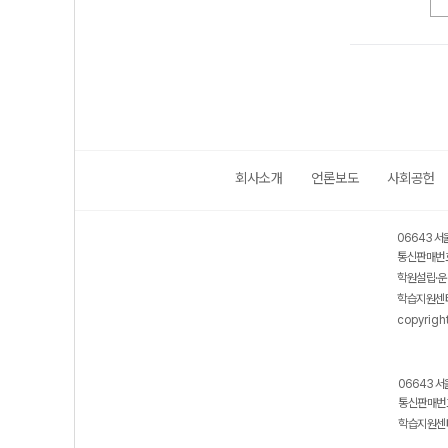
회사소개
언론보도
사회공헌
06643 서
통신판매번호
학원설립·운
학습지원센터
copyrigh
06643 서
통신판매번호
학습지원센터