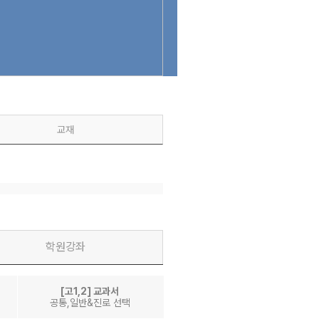
교재
학원강좌
[고1,2] 교과서
공통,일반&진로 선택