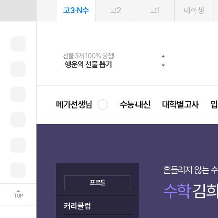
고3·N수
고2
고1
대학생
메가패스 수강생 무료혜택!
여름방학 스터디 캐시백
선물 3개 100% 당첨!
선물 100% 증정!
2027 러셀 단과
사회공헌 캠페인
스마트러닝앱
메가패스
메가스터디 X 올리브
희망이룸 메가나눔
행운의 선물 뽑기
메가런 썸머스쿨
메가클럽 멤버십
3일 무료 체험권
강사 공개선발
설문 EVENT
영
메가선생님
수능·내신
대학별고사
입
흔들리지 않는 수
프로필
수학
김희
TOP
커리큘럼