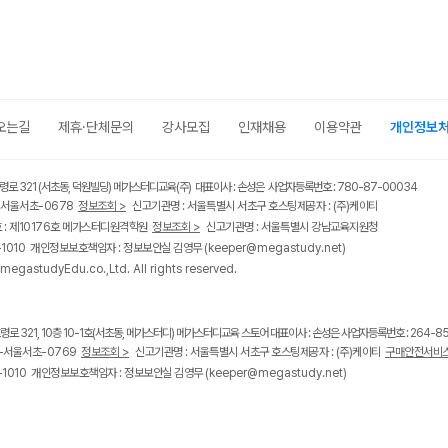
오는길
제휴·단체문의
강사모집
인재채용
이용약관
개인정보
령로 321 (서초동, 덕원빌딩) 메가스터디교육(주) 대표이사 : 손성은 사업자등록번호 : 780-87-00034
5-서울서초-0678
정보조회 >
신고기관명 : 서울특별시 서초구 호스팅제공자 : (주)케이티
: 제10176호 메가스터디원격학원
정보조회 >
신고기관명 : 서울특별시 강남교육지원청
9-1010 개인정보보호책임자 : 정보보안실 김영무
(keeper@megastudy.net)
egastudyEdu.co.,Ltd. All rights reserved.
령로 321, 10층 10-1호(서초동, 메가스터디) 메가스터디교육 스토어 대표이사 : 손성은 사업자등록번호 : 264-8
6-서울서초-0769
정보조회 >
신고기관명 : 서울특별시 서초구 호스팅제공자 : (주)케이티
구매안전서비스
9-1010 개인정보보호책임자 : 정보보안실 김영무
(keeper@megastudy.net)