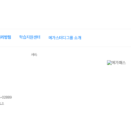
처리방침
학습지원센터
메가스터디그룹 소개
장바구
서비스 가입사실 확인
5-02889
 >
장바구