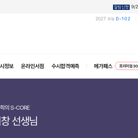
9/2
알람신청
2027 수능
D-102
시정보
온라인서점
수시합격예측
메가패스
프리미엄 30
EVENT
학의 S-CORE
창 선생님