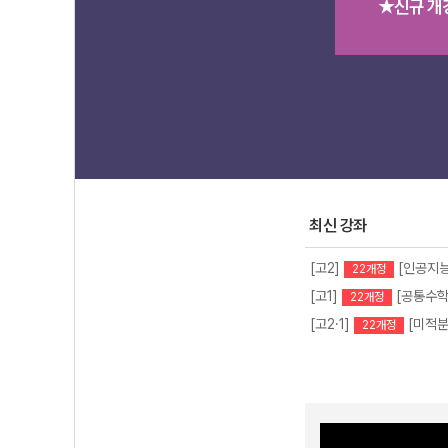
★신규 개
강좌 상세 바로 
최신 강좌
[고2]
[인공지능
22개정
[고1]
[공통수학
22개정
[고2·1]
[미적분
22개정