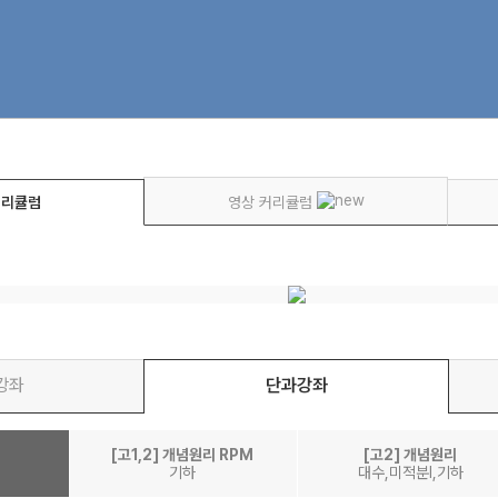
커리큘럼
영상 커리큘럼
강좌
단과강좌
[고1,2] 개념원리 RPM
[고2] 개념원리
기하
대수,미적분l,기하