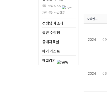
클린 학습 Q&A
자주 묻는 학습질문
시행연도
선생님 새소식
클린 수강평
2024
09
공개자료실
메가 캐스트
해설강의
2024
06