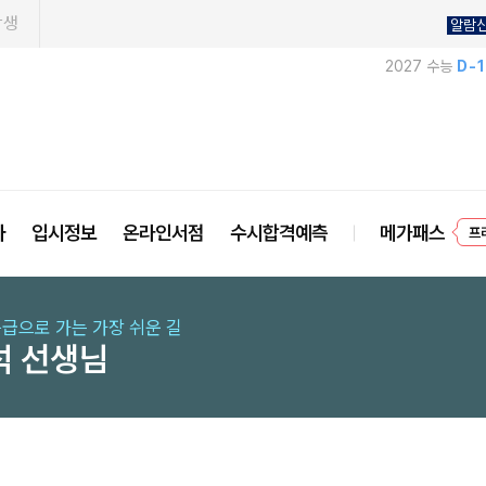
학생
알람
2027 수능
D-
사
입시정보
온라인서점
수시합격예측
메가패스
프
등급으로 가는 가장 쉬운 길
석 선생님