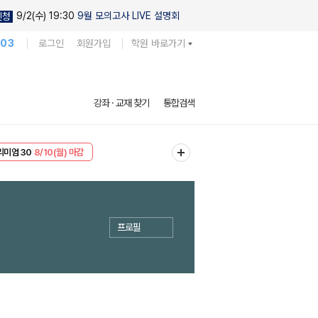
9/2(수) 19:30
9월 모의고사 LIVE 설명회
신청
103
로그인
회원가입
학원 바로가기
강좌 · 교재 찾기
통합검색
EVENT
8/10(월) 마감
리미엄 30
8/10(월) 마감
프로필