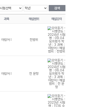
검색
과목
해설범위
해설강의
아랍어 I
전범위
아랍어 I
전 문항