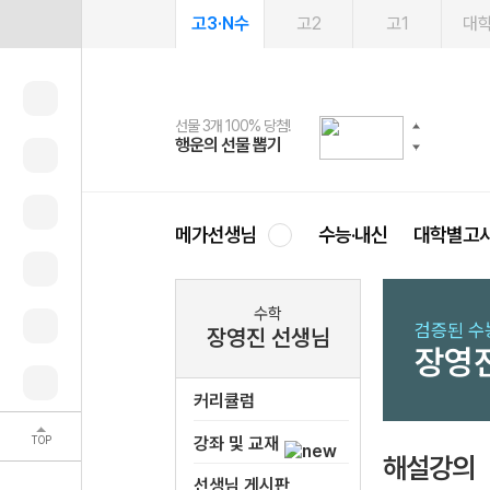
고3·N수
고2
고1
대
선물 3개 100% 당첨!
선물 100% 증정!
여름방학 스터디 캐시백
2027 러셀 단과
스마트러닝앱
메가패스
메가패스 수강생 무료혜택!
사회공헌 캠페인
행운의 선물 뽑기
메가스터디 X 올리브
메가런 썸머스쿨
강사 공개선발
설문 EVENT
3일 무료 체험권
메가클럽 멤버십
희망이룸 메가나눔
영
메가선생님
수능·내신
대학별고
수학
검증된 수
장영진 선생님
장영
커리큘럼
TOP
강좌 및 교재
해설강의
선생님 게시판