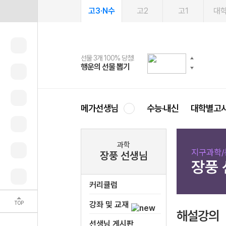
고3·N수
고2
고1
대
선물 3개 100% 당첨!
선물 100% 증정!
여름방학 스터디 캐시백
2027 러셀 단과
스마트러닝앱
메가패스
메가패스 수강생 무료혜택!
사회공헌 캠페인
행운의 선물 뽑기
메가스터디 X 올리브
메가런 썸머스쿨
강사 공개선발
설문 EVENT
3일 무료 체험권
메가클럽 멤버십
희망이룸 메가나눔
영
메가선생님
수능·내신
대학별고
과학
지구과학/
장풍 선생님
장풍
커리큘럼
TOP
강좌 및 교재
해설강의
선생님 게시판