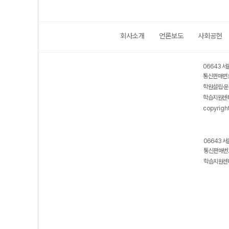
회사소개
언론보도
사회공헌
06643 서
통신판매번호
학원설립·운
학습지원센터
copyrigh
06643 서
통신판매번호
학습지원센터