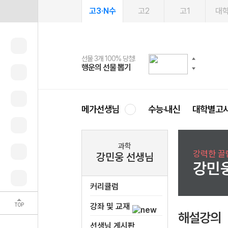
고3·N수
고2
고1
대
선물 3개 100% 당첨!
선물 100% 증정!
여름방학 스터디 캐시백
2027 러셀 단과
스마트러닝앱
메가패스
메가패스 수강생 무료혜택!
사회공헌 캠페인
행운의 선물 뽑기
메가스터디 X 올리브
메가런 썸머스쿨
강사 공개선발
설문 EVENT
3일 무료 체험권
메가클럽 멤버십
희망이룸 메가나눔
영
메가선생님
수능·내신
대학별고
과학
강력한 끌
강민웅 선생님
강민
커리큘럼
TOP
강좌 및 교재
해설강의
선생님 게시판