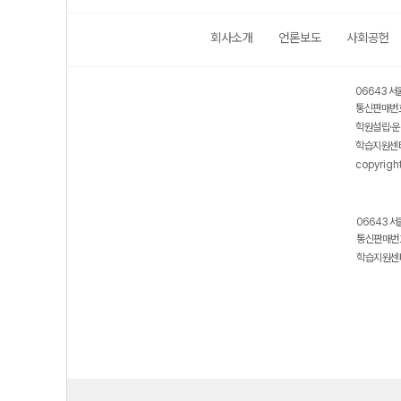
회사소개
언론보도
사회공헌
06643 서
통신판매번호
학원설립·운
학습지원센터
copyrigh
06643 서
통신판매번호
학습지원센터