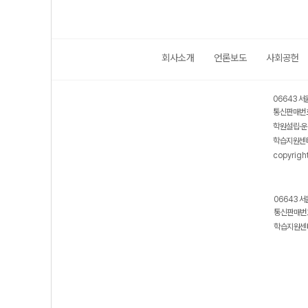
회사소개
언론보도
사회공헌
06643 서
통신판매번호
학원설립·운
학습지원센터
copyrigh
06643 서
통신판매번호
학습지원센터