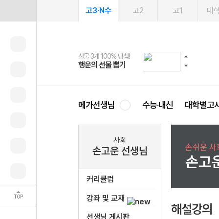
고3·N수
고2
고1
대
선물 3개 100% 당첨!
선물 100% 증정!
2027 러셀 단과
스마트러닝앱
메가패스
메가패스 수강생 무료혜택!
사회공헌 캠페인
행운의 선물 뽑기
메가스터디 X 올리브
강사 공개선발
설문 EVENT
3일 무료 체험권
메가클럽 멤버십
희망이룸 메가나눔
영
메가선생님
수능·내신
대학별고
사회
손쉬운 사
손고운 선생님
손고
커리큘럼
TOP
강좌 및 교재
해설강의
선생님 게시판