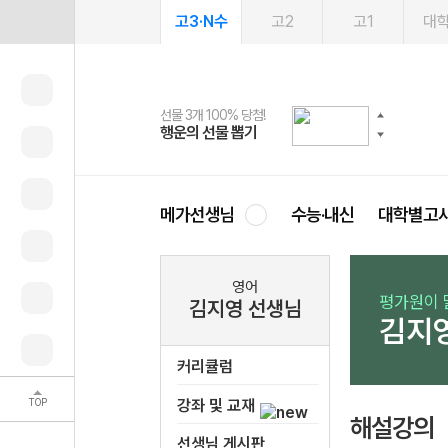
고3·N수
고2
고1
대
선물 3개 100% 당첨!
선물 100% 증정!
여름방학 스터디 캐시백
2027 러셀 단과
스마트러닝앱
메가패스
메가패스 수강생 무료혜택!
사회공헌 캠페인
행운의 선물 뽑기
메가스터디 X 올리브
메가런 썸머스쿨
강사 공개선발
설문 EVENT
3일 무료 체험권
메가클럽 멤버십
희망이룸 메가나눔
영
메가선생님
수능·내신
대학별고
영어
평가원이 
김지영 선생님
김지
커리큘럼
TOP
강좌 및 교재
해설강의
선생님 게시판