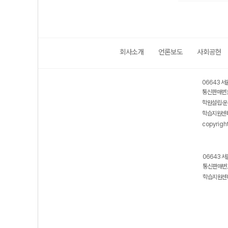
회사소개
언론보도
사회공헌
06643 서
통신판매번호
학원설립·운
학습지원센터
copyrigh
06643 서
통신판매번호
학습지원센터