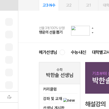
고3·N수
고2
고1
대
선물 3개 100% 당첨!
선물 100% 증정!
여름방학 스터디 캐시백
2027 러셀 단과
스마트러닝앱
메가패스
메가패스 수강생 무료혜택!
사회공헌 캠페인
행운의 선물 뽑기
메가스터디 X 올리브
메가런 썸머스쿨
강사 공개선발
설문 EVENT
3일 무료 체험권
메가클럽 멤버십
희망이룸 메가나눔
영
메가선생님
수능·내신
대학별고
수학
기초부터 
박한솔 선생님
박한
커리큘럼
TOP
강좌 및 교재
해설강의
선생님 게시판