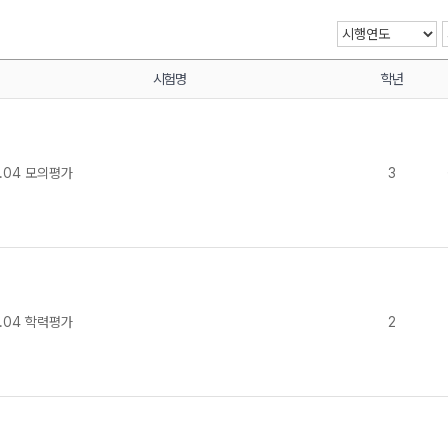
시험명
학년
메가스터디
.04 모의평가
3
.04 학력평가
2