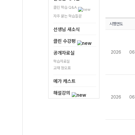
클린 학습 Q&A
자주 묻는 학습질문
시행연도
선생님 새소식
클린 수강평
2026
06
공개자료실
학습자료실
교재 정오표
메가 캐스트
해설강의
2026
06