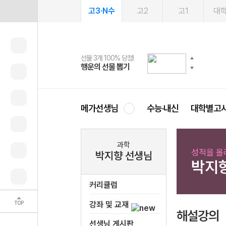
고3·N수
고2
고1
대
선물 3개 100% 당첨!
선물 100% 증정!
여름방학 스터디 캐시백
2027 러셀 단과
스마트러닝앱
메가패스
메가패스 수강생 무료혜택!
사회공헌 캠페인
행운의 선물 뽑기
메가스터디 X 올리브
메가런 썸머스쿨
강사 공개선발
설문 EVENT
3일 무료 체험권
메가클럽 멤버십
희망이룸 메가나눔
영
메가선생님
수능·내신
대학별고
과학
성적을 올
박지향 선생님
박지
커리큘럼
TOP
강좌 및 교재
해설강의
선생님 게시판