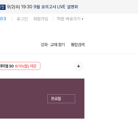
9/2(수) 19:30
9월 모의고사 LIVE 설명회
신청
103
로그인
회원가입
학원 바로가기
강좌 · 교재 찾기
통합검색
리미엄 30
8/10(월) 마감
EVENT
8/10(월) 마감
프로필