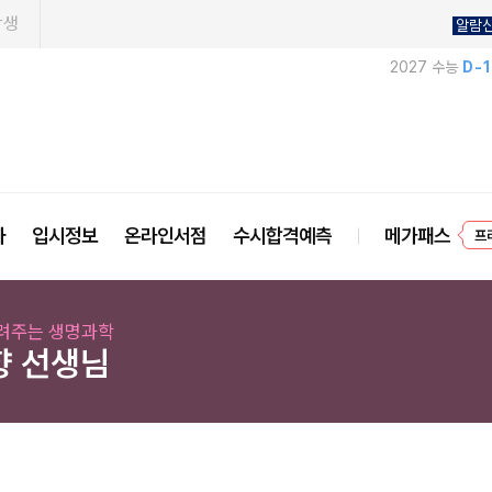
학생
알람
2027 수능
D-
프
사
입시정보
온라인서점
수시합격예측
메가패스
려주는 생명과학
향 선생님