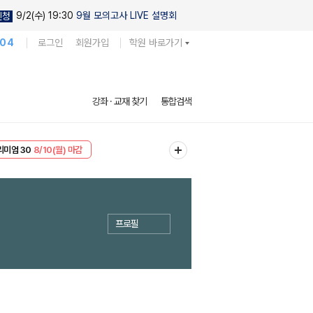
9/2(수) 19:30
9월 모의고사 LIVE 설명회
신청
104
로그인
회원가입
학원 바로가기
강좌 · 교재 찾기
통합검색
리미엄 30
8/10(월) 마감
EVENT
8/10(월) 마감
프로필