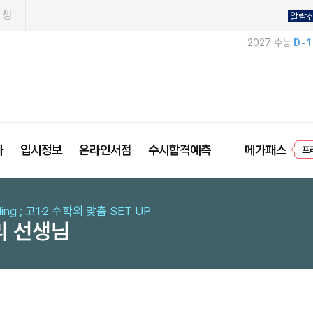
학생
알람
2027 수능
D-
프
사
입시정보
온라인서점
수시합격예측
메가패스
yling ; 고1·2 수학의 맞춤 SET UP
리 선생님