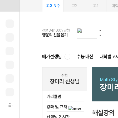
고3·N수
고2
고1
대
선물 3개 100% 당첨!
선물 100% 증정!
여름방학 스터디 캐시백
2027 러셀 단과
스마트러닝앱
메가패스
메가패스 수강생 무료혜택!
사회공헌 캠페인
행운의 선물 뽑기
메가스터디 X 올리브
메가런 썸머스쿨
강사 공개선발
설문 EVENT
3일 무료 체험권
메가클럽 멤버십
희망이룸 메가나눔
영
메가선생님
수능·내신
대학별고
수학
Math St
장미리 선생님
장미
커리큘럼
TOP
강좌 및 교재
해설강의
선생님 게시판