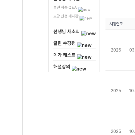
클린 학습 Q&A
보강 신청 게시판
시행연도
선생님 새소식
클린 수강평
2026
03
메가 캐스트
해설강의
2025
10
2025
10