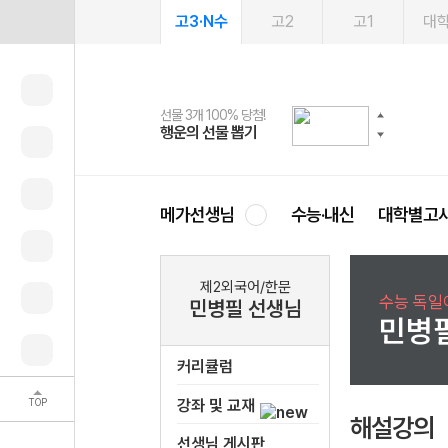
고3·N수
고2
고1
대
선물 3개 100% 당첨!
선물 100% 증정!
여름방학 스터디 캐시백
2027 러셀 단과
스마트러닝앱
메가패스
메가패스 수강생 무료혜택!
사회공헌 캠페인
행운의 선물 뽑기
메가스터디 X 올리브
메가런 썸머스쿨
강사 공개선발
설문 EVENT
3일 무료 체험권
메가클럽 멤버십
희망이룸 메가나눔
영
메가선생님
수능·내신
대학별고
제2외국어/한문
수능 독일
민병필 선생님
민병
커리큘럼
TOP
강좌 및 교재
해설강의
선생님 게시판