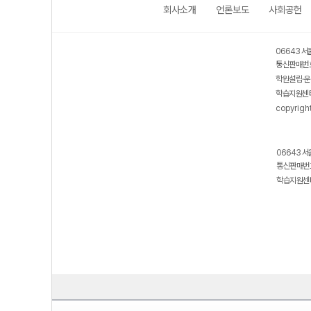
회사소개
언론보도
사회공헌
06643 서
통신판매번호
학원설립·운
학습지원센터
copyrigh
06643 서
통신판매번호
학습지원센터