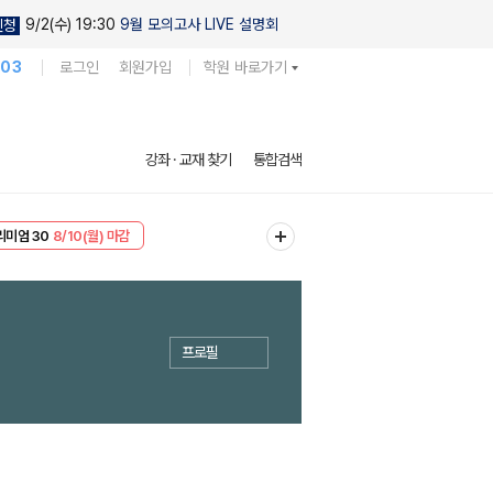
9/2(수) 19:30
9월 모의고사 LIVE 설명회
신청
103
로그인
회원가입
학원 바로가기
강좌 · 교재 찾기
통합검색
리미엄 30
8/10(월) 마감
EVENT
8/10(월) 마감
프로필