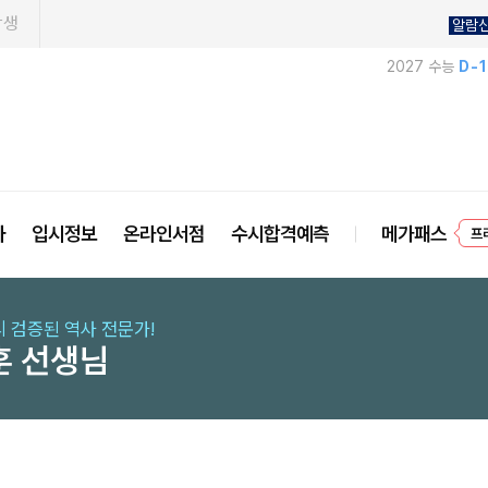
학생
알람
2027 수능
D-
프
사
입시정보
온라인서점
수시합격예측
메가패스
 검증된 역사 전문가!
훈 선생님