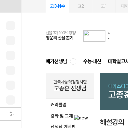
고3·N수
고2
고1
대
선물 3개 100% 당첨!
선물 100% 증정!
여름방학 스터디 캐시백
2027 러셀 단과
스마트러닝앱
메가패스
메가패스 수강생 무료혜택!
사회공헌 캠페인
행운의 선물 뽑기
메가스터디 X 올리브
메가런 썸머스쿨
강사 공개선발
설문 EVENT
3일 무료 체험권
메가클럽 멤버십
희망이룸 메가나눔
영
메가선생님
수능·내신
대학별고
한국사능력검정시험
메가스터디
고종훈 선생님
고종
커리큘럼
TOP
강좌 및 교재
해설강의
선생님 게시판