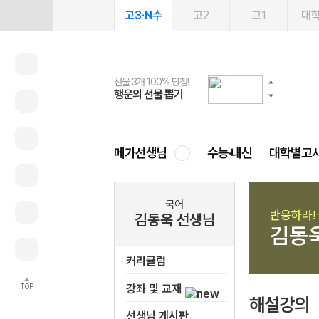
고3·N수
고2
고1
대
선물 3개 100% 당첨!
선물 100% 증정!
2027 러셀 단과
스마트러닝앱
메가패스
메가패스 수강생 무료혜택!
사회공헌 캠페인
행운의 선물 뽑기
메가스터디 X 올리브
강사 공개선발
설문 EVENT
3일 무료 체험권
메가클럽 멤버십
희망이룸 메가나눔
영
메가선생님
수능·내신
대학별고
국어
반응하라! 
김동욱 선생님
김동
커리큘럼
TOP
강좌 및 교재
해설강의
선생님 게시판