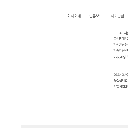
회사소개
언론보도
사회공헌
06643 서
통신판매번호
학원설립·운
학습지원센터
copyrigh
06643 서
통신판매번호
학습지원센터