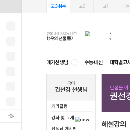
고3·N수
고2
고1
대
선물 3개 100% 당첨!
선물 100% 증정!
여름방학 스터디 캐시백
2027 러셀 단과
스마트러닝앱
메가패스
메가패스 수강생 무료혜택!
사회공헌 캠페인
행운의 선물 뽑기
메가스터디 X 올리브
메가런 썸머스쿨
강사 공개선발
설문 EVENT
3일 무료 체험권
메가클럽 멤버십
희망이룸 메가나눔
영
메가선생님
수능·내신
대학별고
국어
만점을 이
권선경 선생님
권선
커리큘럼
TOP
강좌 및 교재
해설강의
선생님 게시판