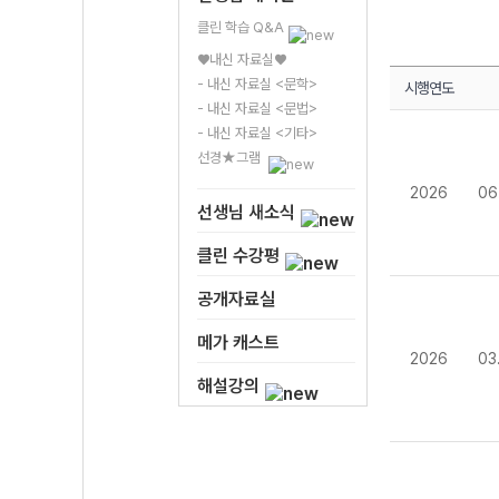
클린 학습 Q&A
♥내신 자료실♥
- 내신 자료실 <문학>
시행연도
- 내신 자료실 <문법>
- 내신 자료실 <기타>
선경★그램
2026
06
선생님 새소식
클린 수강평
공개자료실
메가 캐스트
2026
03
해설강의