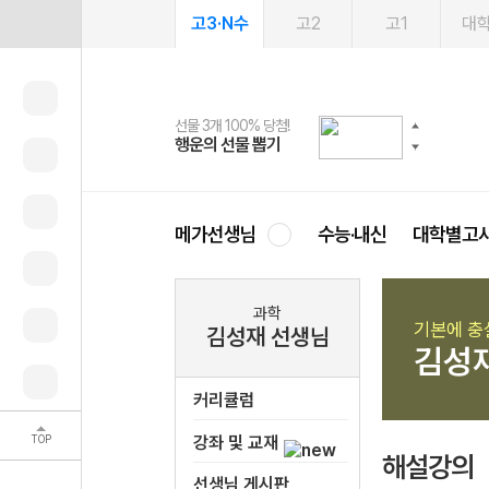
고3·N수
고2
고1
대
선물 3개 100% 당첨!
선물 100% 증정!
2027 러셀 단과
스마트러닝앱
메가패스
메가패스 수강생 무료혜택!
사회공헌 캠페인
행운의 선물 뽑기
메가스터디 X 올리브
강사 공개선발
설문 EVENT
3일 무료 체험권
메가클럽 멤버십
희망이룸 메가나눔
영
메가선생님
수능·내신
대학별고
과학
기본에 충
김성재 선생님
김성
커리큘럼
TOP
강좌 및 교재
해설강의
선생님 게시판