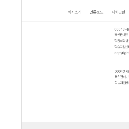
회사소개
언론보도
사회공헌
06643 서
통신판매번호
학원설립·운
학습지원센터
copyrigh
06643 서
통신판매번호
학습지원센터