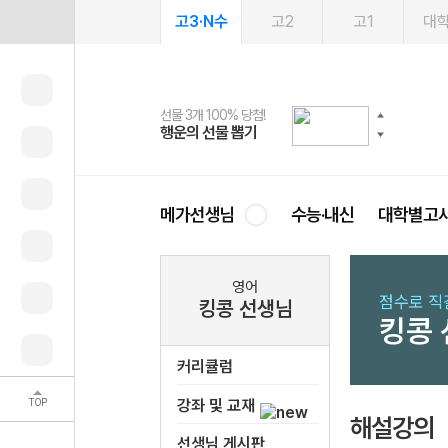
고3·N수
고2
고1
대
선물 3개 100% 당첨!
선물 100% 증정!
여름방학 스터디 캐시백
2027 러셀 단과
스마트러닝앱
메가패스
메가패스 수강생 무료혜택!
사회공헌 캠페인
행운의 선물 뽑기
메가스터디 X 올리브
메가런 썸머스쿨
강사 공개선발
설문 EVENT
3일 무료 체험권
메가클럽 멤버십
희망이룸 메가나눔
영
메가선생님
수능·내신
대학별고
영어
점수로 직
킹콩 선생님
킹콩
커리큘럼
TOP
강좌 및 교재
해설강의
선생님 게시판