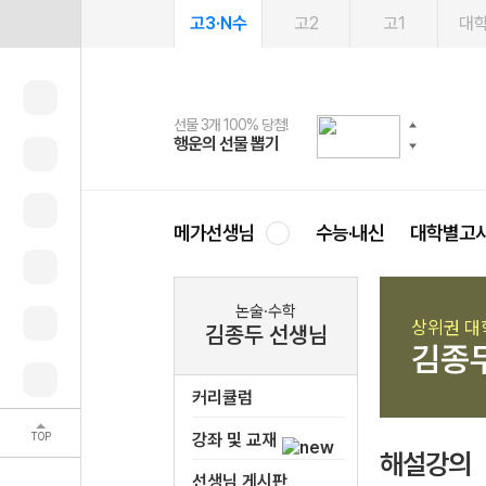
고3·N수
고2
고1
대
선물 3개 100% 당첨!
선물 100% 증정!
여름방학 스터디 캐시백
2027 러셀 단과
스마트러닝앱
메가패스
메가패스 수강생 무료혜택!
사회공헌 캠페인
행운의 선물 뽑기
메가스터디 X 올리브
메가런 썸머스쿨
강사 공개선발
설문 EVENT
3일 무료 체험권
메가클럽 멤버십
희망이룸 메가나눔
영
메가선생님
수능·내신
대학별고
논술·수학
상위권 대
김종두 선생님
김종
커리큘럼
TOP
강좌 및 교재
해설강의
선생님 게시판