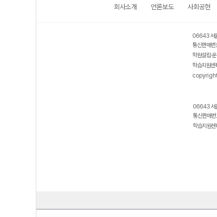
회사소개
언론보도
사회공헌
06643 서
통신판매번호
학원설립·운
학습지원센터
copyrigh
06643 서
통신판매번호
학습지원센터