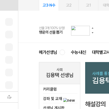
고3·N수
고2
고1
대
선물 3개 100% 당첨!
선물 100% 증정!
여름방학 스터디 캐시백
2027 러셀 단과
스마트러닝앱
메가패스
메가패스 수강생 무료혜택!
사회공헌 캠페인
행운의 선물 뽑기
메가스터디 X 올리브
메가런 썸머스쿨
강사 공개선발
설문 EVENT
3일 무료 체험권
메가클럽 멤버십
희망이룸 메가나눔
영
메가선생님
수능·내신
대학별고
사회
사례를 통
김용택 선생님
김용
커리큘럼
TOP
강좌 및 교재
해설강의
선생님 게시판