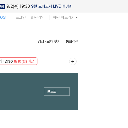
9/2(수) 19:30
9월 모의고사 LIVE 설명회
신청
103
로그인
회원가입
학원 바로가기
강좌 · 교재 찾기
통합검색
리미엄 30
8/10(월) 마감
EVENT
8/10(월) 마감
프로필