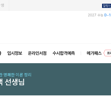
학생
알람
2027 수능
D-
프
사
입시정보
온라인서점
수시합격예측
메가패스
한 명쾌한 이론 정리
택 선생님