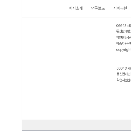
회사소개
언론보도
사회공헌
06643 서
통신판매번호
학원설립·운
학습지원센터
copyrigh
06643 서
통신판매번호
학습지원센터