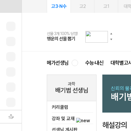
고3·N수
고2
고1
대
선물 3개 100% 당첨!
선물 100% 증정!
여름방학 스터디 캐시백
2027 러셀 단과
스마트러닝앱
메가패스
메가패스 수강생 무료혜택!
사회공헌 캠페인
행운의 선물 뽑기
메가스터디 X 올리브
메가런 썸머스쿨
강사 공개선발
설문 EVENT
3일 무료 체험권
메가클럽 멤버십
희망이룸 메가나눔
영
메가선생님
수능·내신
대학별고
과학
신뢰의 물
배기범 선생님
배기
커리큘럼
TOP
강좌 및 교재
해설강의
선생님 게시판