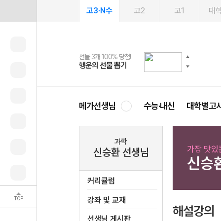
고3·N수
고2
고1
대
선물 3개 100% 당첨!
선물 100% 증정!
여름방학 스터디 캐시백
2027 러셀 단과
스마트러닝앱
메가패스
메가패스 수강생 무료혜택!
사회공헌 캠페인
행운의 선물 뽑기
메가스터디 X 올리브
메가런 썸머스쿨
강사 공개선발
설문 EVENT
3일 무료 체험권
메가클럽 멤버십
희망이룸 메가나눔
영
메가선생님
수능·내신
대학별고
과학
가장 맛있
신승환 선생님
신승
커리큘럼
TOP
강좌 및 교재
해설강의
선생님 게시판