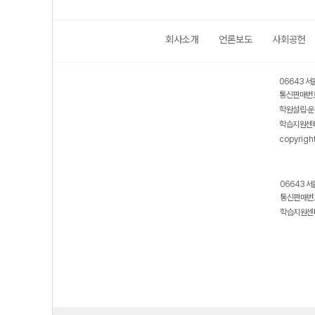
회사소개
언론보도
사회공헌
06643 서
통신판매번호
학원설립·운
학습지원센터
copyrigh
06643 서
통신판매번호
학습지원센터