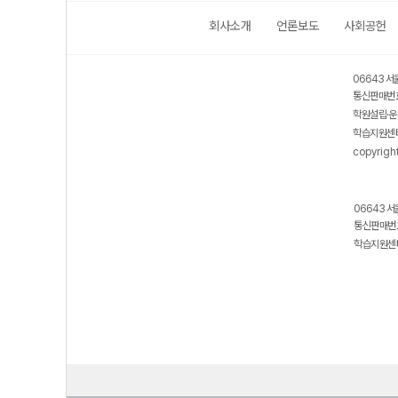
회사소개
언론보도
사회공헌
06643 서
통신판매번호
학원설립·운
학습지원센터
copyrigh
06643 서
통신판매번호
학습지원센터