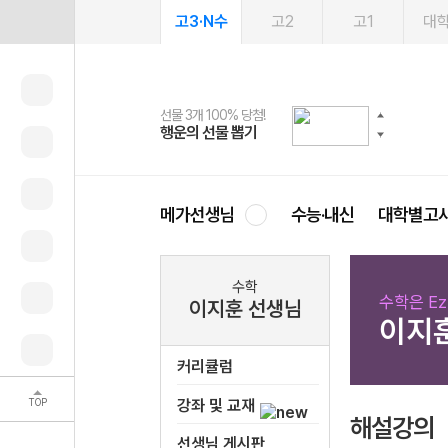
고3·N수
고2
고1
대
선물 3개 100% 당첨!
선물 100% 증정!
여름방학 스터디 캐시백
2027 러셀 단과
스마트러닝앱
메가패스
메가패스 수강생 무료혜택!
사회공헌 캠페인
행운의 선물 뽑기
메가스터디 X 올리브
메가런 썸머스쿨
강사 공개선발
설문 EVENT
3일 무료 체험권
메가클럽 멤버십
희망이룸 메가나눔
영
메가선생님
수능·내신
대학별고
수학
수학은 Ez
이지훈 선생님
이지
커리큘럼
TOP
강좌 및 교재
해설강의
선생님 게시판