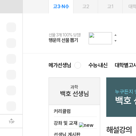
고3·N수
고2
고1
대
선물 3개 100% 당첨!
선물 100% 증정!
여름방학 스터디 캐시백
2027 러셀 단과
스마트러닝앱
메가패스
메가패스 수강생 무료혜택!
사회공헌 캠페인
행운의 선물 뽑기
메가스터디 X 올리브
메가런 썸머스쿨
강사 공개선발
설문 EVENT
3일 무료 체험권
메가클럽 멤버십
희망이룸 메가나눔
영
메가선생님
수능·내신
대학별고
과학
누구든지 
백호 선생님
백호
커리큘럼
TOP
강좌 및 교재
해설강의
선생님 게시판