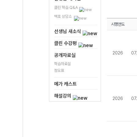
클린 학습 Q&A
백호 상담소
시행연도
선생님 새소식
클린 수강평
2026
07
공개자료실
학습자료실
정오표
메가 캐스트
해설강의
2026
07