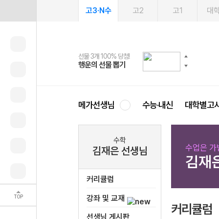
고3·N수
고2
고1
대
선물 3개 100% 당첨!
선물 100% 증정!
여름방학 스터디 캐시백
2027 러셀 단과
스마트러닝앱
메가패스
메가패스 수강생 무료혜택!
사회공헌 캠페인
행운의 선물 뽑기
메가스터디 X 올리브
메가런 썸머스쿨
강사 공개선발
설문 EVENT
3일 무료 체험권
메가클럽 멤버십
희망이룸 메가나눔
영
메가선생님
수능·내신
대학별고
수학
수업은 가볍
김재은 선생님
김재
커리큘럼
TOP
강좌 및 교재
커리큘럼
선생님 게시판