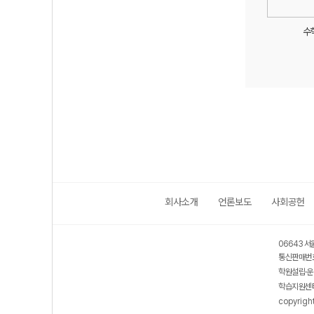
수학
회사소개
언론보도
사회공헌
보호 관리체계 ISMS 인증획득
인터넷 저작권 지킴이 - 클린사이트
06643 서
통신판매번호
학원설립·운
학습지원센터
copyrigh