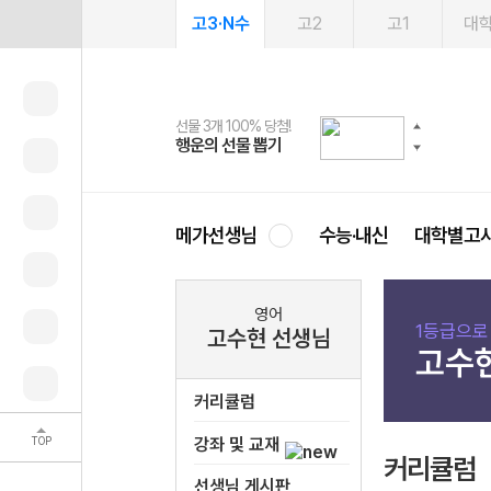
고3·N수
고2
고1
대
선물 3개 100% 당첨!
선물 100% 증정!
여름방학 스터디 캐시백
2027 러셀 단과
스마트러닝앱
메가패스
메가패스 수강생 무료혜택!
사회공헌 캠페인
행운의 선물 뽑기
메가스터디 X 올리브
메가런 썸머스쿨
강사 공개선발
설문 EVENT
3일 무료 체험권
메가클럽 멤버십
희망이룸 메가나눔
영
메가선생님
수능·내신
대학별고
영어
1등급으로
고수현 선생님
고수
커리큘럼
TOP
강좌 및 교재
커리큘럼
선생님 게시판