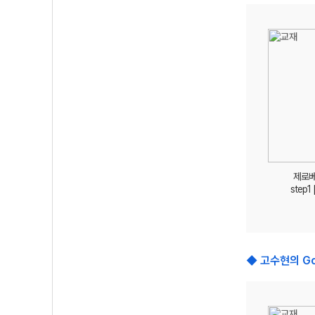
제로
step1
◆ 고수현의 G