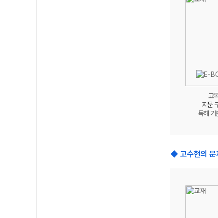
고
지문 
독해 기
◆ 고수현의 문