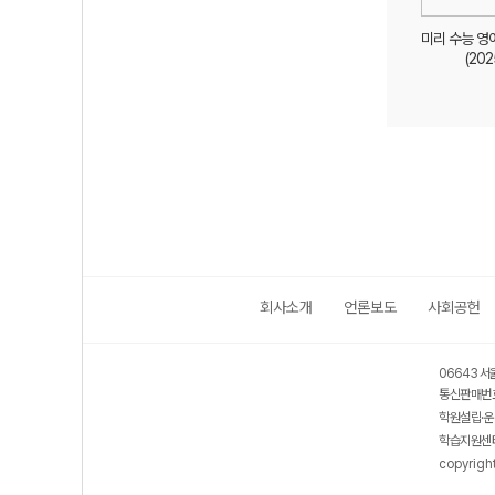
미리 수능 영
(202
회사소개
언론보도
사회공헌
보호 관리체계 ISMS 인증획득
인터넷 저작권 지킴이 - 클린사이트
06643 서
통신판매번호
학원설립·운
학습지원센터
copyrigh